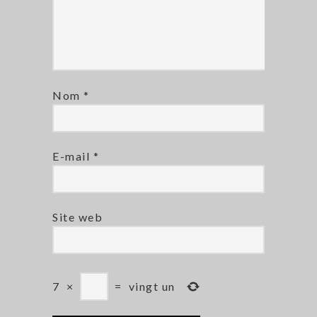
Nom
*
E-mail
*
Site web
7
×
=
vingt un