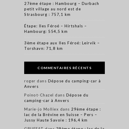
27ème étape : Hambourg – Durbach
petit village au nord est de
Strasbourg : 757,1 km
Étape: Iles Féroé – Hirtshals –
Hambourg: 554,5 km
3ème étape aux Iles Féroé: Leirvik –
Torshavn: 71,8 km
COMMENTAIRES RÉCENTS
roger
dans
Dépose du camping-car à
Anvers
Poinot-Chazel
dans
Dépose du
camping-car à Anvers
Marie-jo Molliex
dans
29ème étape :
lac de la Brévine en Suisse – Pers –
Jussy Haute Savoie : 196,4 km
GRUFFAT
dans
29ème étape : lac de la