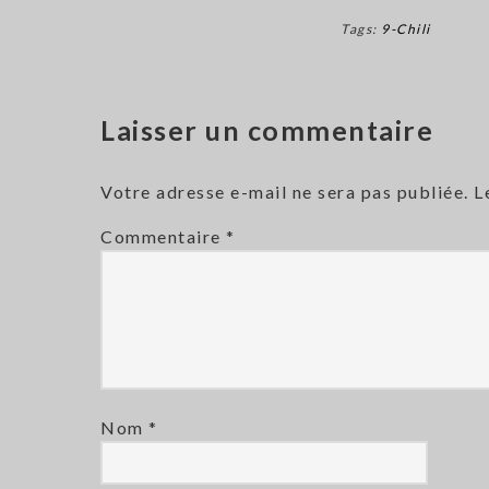
Tags:
9-Chili
Laisser un commentaire
Votre adresse e-mail ne sera pas publiée.
L
Commentaire
*
Nom
*