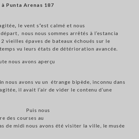
 à Punta Arenas 187
agitée
,
le
vent
s
‘
est
calmé et
nous
 départ, nous nous sommes arrêtés à l’estancia
2 vieilles épaves de bateaux échoués sur le
ngtemps vu leurs états de détérioration avancée.
ute nous avons aperçu
)
oin nous avons vu un étrange bipède, inconnu dans
agitée, il avait l’air de vider le contenu d’une
Puis nous
re des courses au
 de midi nous avons été visiter la ville, le musée