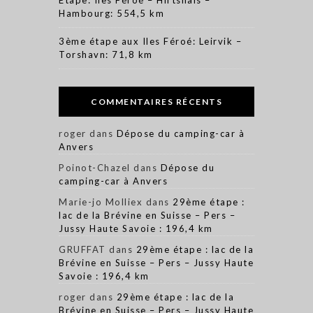
Étape: Iles Féroé – Hirtshals –
Hambourg: 554,5 km
3ème étape aux Iles Féroé: Leirvik –
Torshavn: 71,8 km
COMMENTAIRES RÉCENTS
roger
dans
Dépose du camping-car à
Anvers
Poinot-Chazel
dans
Dépose du
camping-car à Anvers
Marie-jo Molliex
dans
29ème étape :
lac de la Brévine en Suisse – Pers –
Jussy Haute Savoie : 196,4 km
GRUFFAT
dans
29ème étape : lac de la
Brévine en Suisse – Pers – Jussy Haute
Savoie : 196,4 km
roger
dans
29ème étape : lac de la
Brévine en Suisse – Pers – Jussy Haute