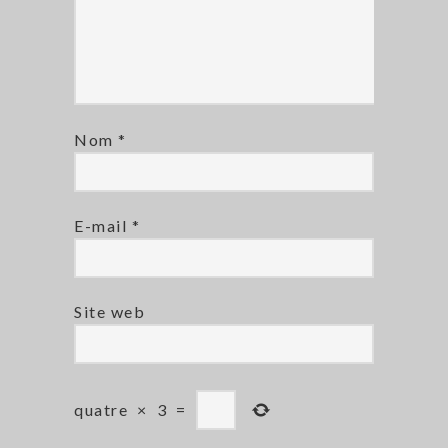
Nom
*
E-mail
*
Site web
quatre
×
3
=