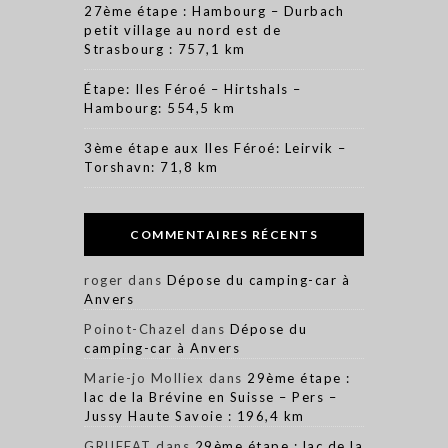
27ème étape : Hambourg – Durbach
petit village au nord est de
Strasbourg : 757,1 km
Étape: Iles Féroé – Hirtshals –
Hambourg: 554,5 km
3ème étape aux Iles Féroé: Leirvik –
Torshavn: 71,8 km
COMMENTAIRES RÉCENTS
roger
dans
Dépose du camping-car à
Anvers
Poinot-Chazel
dans
Dépose du
camping-car à Anvers
Marie-jo Molliex
dans
29ème étape :
lac de la Brévine en Suisse – Pers –
Jussy Haute Savoie : 196,4 km
GRUFFAT
dans
29ème étape : lac de la