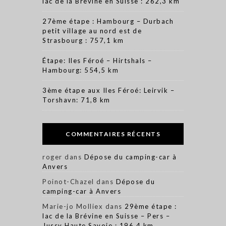
lac de la Brévine en Suisse : 262,3 km
27ème étape : Hambourg – Durbach
petit village au nord est de
Strasbourg : 757,1 km
Étape: Iles Féroé – Hirtshals –
Hambourg: 554,5 km
3ème étape aux Iles Féroé: Leirvik –
Torshavn: 71,8 km
COMMENTAIRES RÉCENTS
roger
dans
Dépose du camping-car à
Anvers
Poinot-Chazel
dans
Dépose du
camping-car à Anvers
Marie-jo Molliex
dans
29ème étape :
lac de la Brévine en Suisse – Pers –
Jussy Haute Savoie : 196,4 km